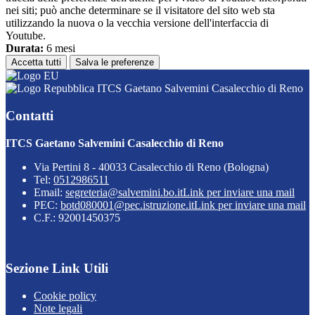
nei siti; può anche determinare se il visitatore del sito web sta
utilizzando la nuova o la vecchia versione dell'interfaccia di
Youtube.
Durata:
6 mesi
Accetta tutti
Salva le preferenze
ITCS Gaetano Salvemini Casalecchio di Reno
Contatti
ITCS Gaetano Salvemini Casalecchio di Reno
Via Pertini 8 - 40033 Casalecchio di Reno (Bologna)
Tel:
0512986511
Email:
segreteria@salvemini.bo.it
Link per inviare una mail
PEC:
botd080001@pec.istruzione.it
Link per inviare una mail
C.F.: 92001450375
Sezione Link Utili
Cookie policy
Note legali