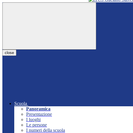
close
Scuola
Panoramica
Presentazione
I luoghi
Le persone
I numeri della scuola