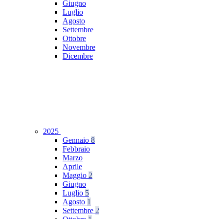
Giugno
Luglio
Agosto
Settembre
Ottobre
Novembre
Dicembre
2025
Gennaio
8
Febbraio
Marzo
Aprile
Maggio
2
Giugno
Luglio
5
Agosto
1
Settembre
2