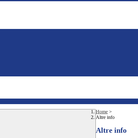
Home
>
Altre info
Altre info