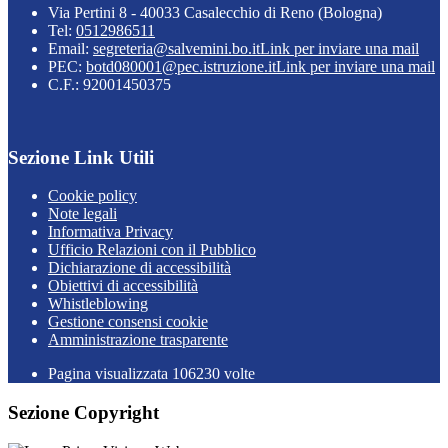
Via Pertini 8 - 40033 Casalecchio di Reno (Bologna)
Tel:
0512986511
Email:
segreteria@salvemini.bo.it
Link per inviare una mail
PEC:
botd080001@pec.istruzione.it
Link per inviare una mail
C.F.: 92001450375
Sezione Link Utili
Cookie policy
Note legali
Informativa Privacy
Ufficio Relazioni con il Pubblico
Dichiarazione di accessibilità
Obiettivi di accessibilità
Whistleblowing
Gestione consensi cookie
Amministrazione trasparente
Pagina visualizzata
106230
volte
Sezione Copyright