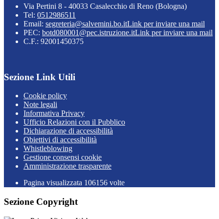
Via Pertini 8 - 40033 Casalecchio di Reno (Bologna)
Tel:
0512986511
Email:
segreteria@salvemini.bo.it
Link per inviare una mail
PEC:
botd080001@pec.istruzione.it
Link per inviare una mail
C.F.: 92001450375
Sezione Link Utili
Cookie policy
Note legali
Informativa Privacy
Ufficio Relazioni con il Pubblico
Dichiarazione di accessibilità
Obiettivi di accessibilità
Whistleblowing
Gestione consensi cookie
Amministrazione trasparente
Pagina visualizzata
106156
volte
Sezione Copyright