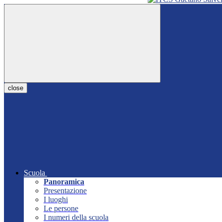
close
Scuola
Panoramica
Presentazione
I luoghi
Le persone
I numeri della scuola