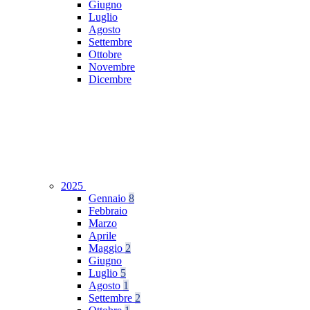
Giugno
Luglio
Agosto
Settembre
Ottobre
Novembre
Dicembre
2025
Gennaio
8
Febbraio
Marzo
Aprile
Maggio
2
Giugno
Luglio
5
Agosto
1
Settembre
2