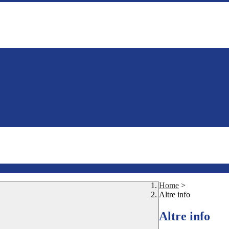
Home
>
Altre info
Altre info