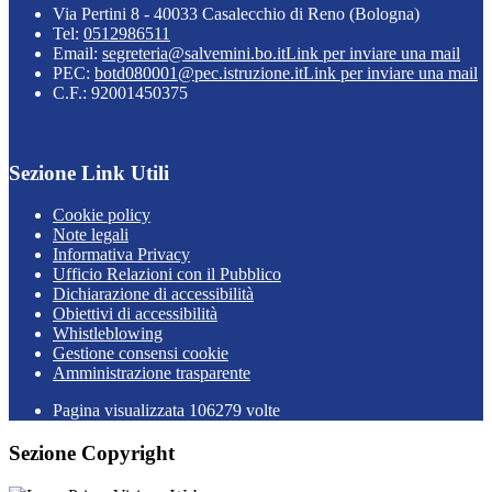
Via Pertini 8 - 40033 Casalecchio di Reno (Bologna)
Tel:
0512986511
Email:
segreteria@salvemini.bo.it
Link per inviare una mail
PEC:
botd080001@pec.istruzione.it
Link per inviare una mail
C.F.: 92001450375
Sezione Link Utili
Cookie policy
Note legali
Informativa Privacy
Ufficio Relazioni con il Pubblico
Dichiarazione di accessibilità
Obiettivi di accessibilità
Whistleblowing
Gestione consensi cookie
Amministrazione trasparente
Pagina visualizzata
106279
volte
Sezione Copyright