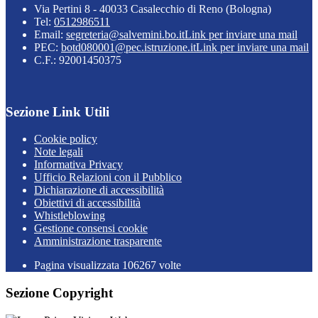
Via Pertini 8 - 40033 Casalecchio di Reno (Bologna)
Tel:
0512986511
Email:
segreteria@salvemini.bo.it
Link per inviare una mail
PEC:
botd080001@pec.istruzione.it
Link per inviare una mail
C.F.: 92001450375
Sezione Link Utili
Cookie policy
Note legali
Informativa Privacy
Ufficio Relazioni con il Pubblico
Dichiarazione di accessibilità
Obiettivi di accessibilità
Whistleblowing
Gestione consensi cookie
Amministrazione trasparente
Pagina visualizzata
106267
volte
Sezione Copyright