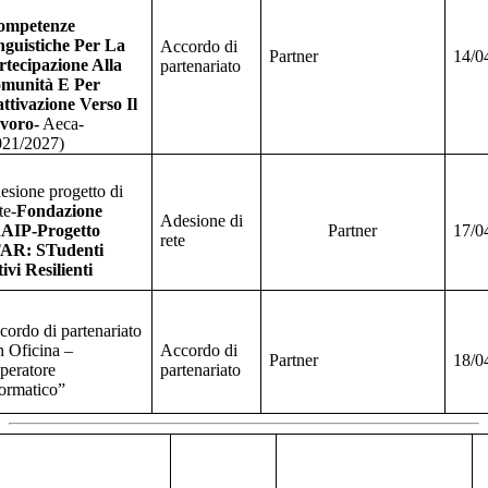
ompetenze
nguistiche Per La
Accordo di
Partner
14/0
rtecipazione Alla
partenariato
munità E Per
attivazione Verso Il
voro-
Aeca-
021/2027)
esione progetto di
te-
Fondazione
Adesione di
AIP-Progetto
Partner
17/0
rete
AR: STudenti
ivi Resilienti
cordo di partenariato
n Oficina –
Accordo di
Partner
18/0
peratore
partenariato
formatico”