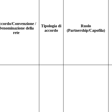
ccordo/Convenzione /
Tipologia di
Ruolo
Denominazione della
accordo
(Partnership/Capofila)
rete