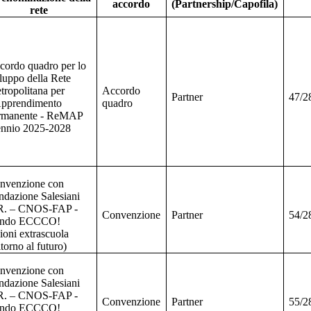
accordo
(Partnership/Capofila)
rete
cordo quadro per lo
iluppo della Rete
tropolitana per
Accordo
Partner
47/2
Apprendimento
quadro
rmanente - ReMAP
iennio 2025-2028
nvenzione con
ndazione Salesiani
R. – CNOS-FAP -
Convenzione
Partner
54/2
ndo ECCCO!
ioni extrascuola
torno al futuro)
nvenzione con
ndazione Salesiani
R. – CNOS-FAP -
Convenzione
Partner
55/2
ndo ECCCO!