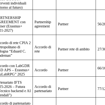
erventi individuali
torno al futuro)
ARTNERSHIP
GREEMENT con
Partnership
Partner
56/2
iser (Erasmus+
agreement
21-2027)
cordo di rete CPIA 2
tropolitano di
Accordo di
Partner rete di ambito
27/3
logna “Eduard C.
rete
ndeman”
cordo con LabGDR
66/1
D APS – Erasmus+
Accordo
Partner
uLabRPG” 2025
rtenariato IFTS
25-2026 – Futura
Accordo di
Partner
77/1
Tecnico backend e AI
partenariato
endali”)
cordo di partenariato