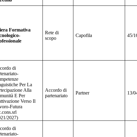
liera Formativa
Rete di
cnologico-
Capofila
45/1
scopo
ofessionale
cordo di
tenariato-
mpetenze
nguistiche Per La
rtecipazione Alla
Accordo di
Partner
13/0
munità E Per
partenariato
ttivazione Verso Il
voro-Futura
.cons.srl
021/2027)
cordo di
tenariato-