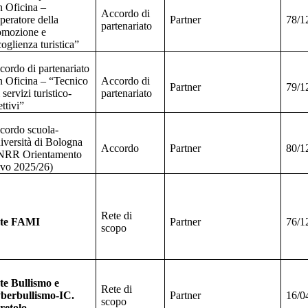
n Oficina –
Accordo di
peratore della
Partner
78/1
partenariato
omozione e
oglienza turistica”
cordo di partenariato
n Oficina – “Tecnico
Accordo di
Partner
79/1
 servizi turistico-
partenariato
ettivi”
cordo scuola-
iversità di Bologna
Accordo
Partner
80/1
NRR Orientamento
tivo 2025/26)
Rete di
te FAMI
Partner
76/1
scopo
te Bullismo e
Rete di
berbullismo-IC.
Partner
16/0
scopo
retolo