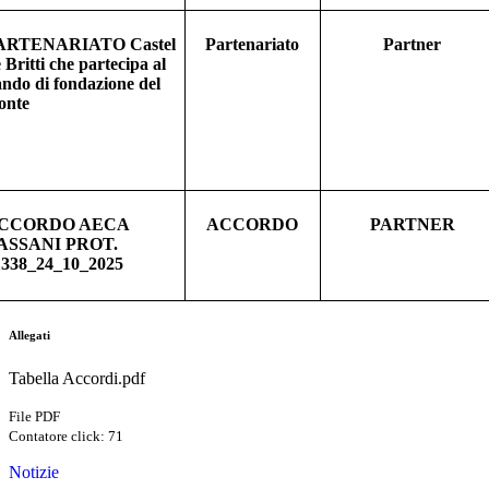
ARTENARIATO Castel
Partenariato
Partner
 Britti che partecipa al
ndo di fondazione del
onte
CCORDO AECA
ACCORDO
PARTNER
ASSANI PROT.
1338_24_10_2025
Allegati
Tabella Accordi.pdf
File PDF
Contatore click: 71
Notizie