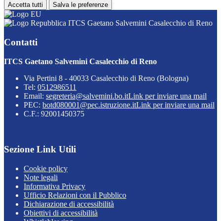
Accetta tutti
Salva le preferenze
ITCS Gaetano Salvemini Casalecchio di Reno
Contatti
ITCS Gaetano Salvemini Casalecchio di Reno
Via Pertini 8 - 40033 Casalecchio di Reno (Bologna)
Tel:
0512986511
Email:
segreteria@salvemini.bo.it
Link per inviare una mail
PEC:
botd080001@pec.istruzione.it
Link per inviare una mail
C.F.: 92001450375
Sezione Link Utili
Cookie policy
Note legali
Informativa Privacy
Ufficio Relazioni con il Pubblico
Dichiarazione di accessibilità
Obiettivi di accessibilità