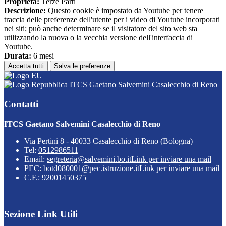
Proprieta:
Terze Parti
Descrizione:
Questo cookie è impostato da Youtube per tenere
traccia delle preferenze dell'utente per i video di Youtube incorporati
nei siti; può anche determinare se il visitatore del sito web sta
utilizzando la nuova o la vecchia versione dell'interfaccia di
Youtube.
Durata:
6 mesi
Accetta tutti
Salva le preferenze
ITCS Gaetano Salvemini Casalecchio di Reno
Contatti
ITCS Gaetano Salvemini Casalecchio di Reno
Via Pertini 8 - 40033 Casalecchio di Reno (Bologna)
Tel:
0512986511
Email:
segreteria@salvemini.bo.it
Link per inviare una mail
PEC:
botd080001@pec.istruzione.it
Link per inviare una mail
C.F.: 92001450375
Sezione Link Utili