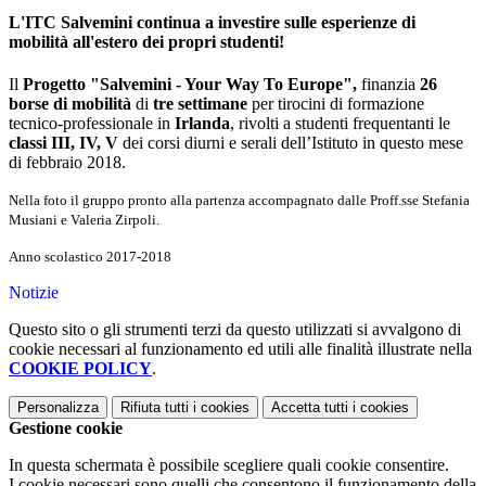
L'ITC Salvemini continua a investire sulle esperienze di
mobilità all'estero dei propri studenti!
Il
Progetto "Salvemini - Your Way To Europe",
finanzia
26
borse di mobilità
di
tre settimane
per tirocini di formazione
tecnico-professionale in
Irlanda
, rivolti a studenti frequentanti le
classi III, IV, V
dei corsi diurni e serali dell’Istituto in questo mese
di febbraio 2018.
Nella foto il gruppo pronto alla partenza accompagnato dalle Proff.sse Stefania
Musiani e Valeria Zirpoli.
Anno scolastico 2017-2018
Notizie
Questo sito o gli strumenti terzi da questo utilizzati si avvalgono di
cookie necessari al funzionamento ed utili alle finalità illustrate nella
COOKIE POLICY
.
Personalizza
Rifiuta tutti
i cookies
Accetta tutti
i cookies
Gestione cookie
In questa schermata è possibile scegliere quali cookie consentire.
I cookie necessari sono quelli che consentono il funzionamento della