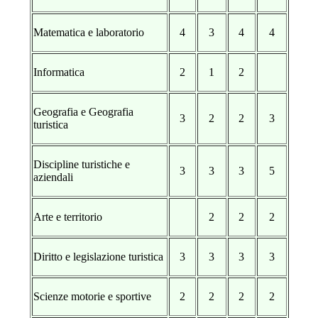
Matematica e laboratorio
4
3
4
4
Informatica
2
1
2
Geografia e Geografia
3
2
2
3
turistica
Discipline turistiche e
3
3
3
5
aziendali
Arte e territorio
2
2
2
Diritto e legislazione turistica
3
3
3
3
Scienze motorie e sportive
2
2
2
2