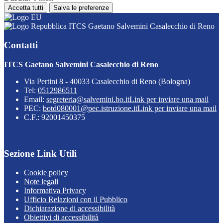
Accetta tutti
Salva le preferenze
ITCS Gaetano Salvemini Casalecchio di Reno
Contatti
ITCS Gaetano Salvemini Casalecchio di Reno
Via Pertini 8 - 40033 Casalecchio di Reno (Bologna)
Tel:
0512986511
Email:
segreteria@salvemini.bo.it
Link per inviare una mail
PEC:
botd080001@pec.istruzione.it
Link per inviare una mail
C.F.: 92001450375
Sezione Link Utili
Cookie policy
Note legali
Informativa Privacy
Ufficio Relazioni con il Pubblico
Dichiarazione di accessibilità
Obiettivi di accessibilità