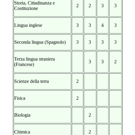
Storia, Cittadinanza e
2
2
3
3
Costituzione
Lingua inglese
3
3
4
3
Seconda lingua (Spagnolo)
3
3
3
3
Terza lingua straniera
3
3
2
(Francese)
Scienze della terra
2
Fisica
2
Biologia
2
Chimica
2