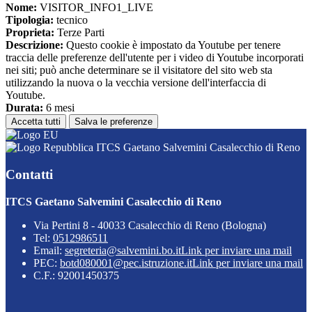
Nome:
VISITOR_INFO1_LIVE
Tipologia:
tecnico
Proprieta:
Terze Parti
Descrizione:
Questo cookie è impostato da Youtube per tenere
traccia delle preferenze dell'utente per i video di Youtube incorporati
nei siti; può anche determinare se il visitatore del sito web sta
utilizzando la nuova o la vecchia versione dell'interfaccia di
Youtube.
Durata:
6 mesi
Accetta tutti
Salva le preferenze
ITCS Gaetano Salvemini Casalecchio di Reno
Contatti
ITCS Gaetano Salvemini Casalecchio di Reno
Via Pertini 8 - 40033 Casalecchio di Reno (Bologna)
Tel:
0512986511
Email:
segreteria@salvemini.bo.it
Link per inviare una mail
PEC:
botd080001@pec.istruzione.it
Link per inviare una mail
C.F.: 92001450375