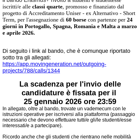
il
bando Erasmus+ rivolto a
studenti e studentesse
iscritti/e alle
classi quarte
, promosso e finanziato dal
progetto di Accreditamento Uniser - ex Alternativo - Short
Term, per l'assegnazione di
60
borse
con partenze per
24
giorni in
Portogallo, Spagna, Romania e Malta a marzo
e aprile
2026.
Di seguito i link al bando, che è comunque riportato
sotto tra gli allegati:
https://app.movingeneration.net/outgoing-
projects/788/calls/1344
La scadenza per l'invio delle
candidature è fissata per il
25
gennaio
2026 ore 23:59
In allegato, oltre al
bando
, trovate un vademecum con le
istruzioni operative per iscriversi alla piattaforma (passaggio
necessario che devono effettuare tutti/e gli/le studenti/esse
interessati/e a partecipare).
Ricordo anche che gli studenti che rientrano nelle mobilità