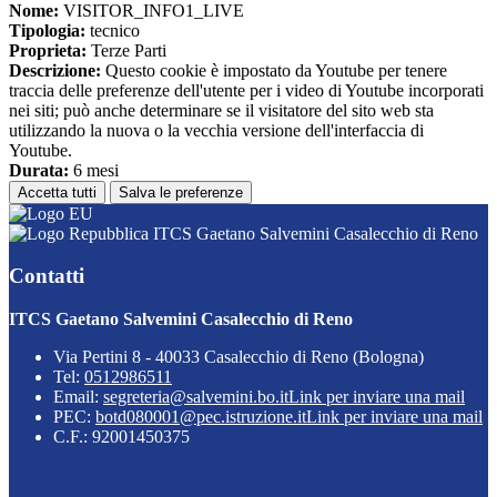
Nome:
VISITOR_INFO1_LIVE
Tipologia:
tecnico
Proprieta:
Terze Parti
Descrizione:
Questo cookie è impostato da Youtube per tenere
traccia delle preferenze dell'utente per i video di Youtube incorporati
nei siti; può anche determinare se il visitatore del sito web sta
utilizzando la nuova o la vecchia versione dell'interfaccia di
Youtube.
Durata:
6 mesi
Accetta tutti
Salva le preferenze
ITCS Gaetano Salvemini Casalecchio di Reno
Contatti
ITCS Gaetano Salvemini Casalecchio di Reno
Via Pertini 8 - 40033 Casalecchio di Reno (Bologna)
Tel:
0512986511
Email:
segreteria@salvemini.bo.it
Link per inviare una mail
PEC:
botd080001@pec.istruzione.it
Link per inviare una mail
C.F.: 92001450375