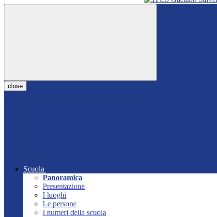
close
Scuola
Panoramica
Presentazione
I luoghi
Le persone
I numeri della scuola