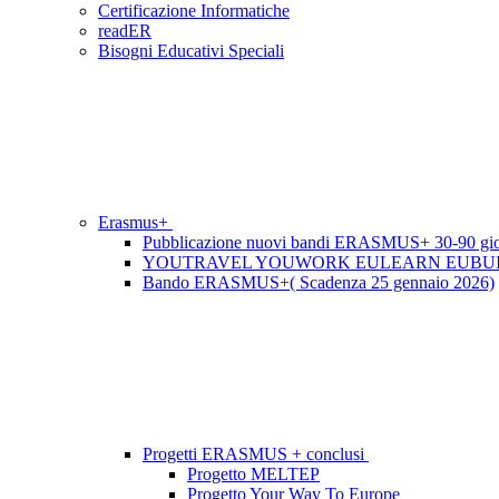
Certificazione Informatiche
readER
Bisogni Educativi Speciali
Erasmus+
Pubblicazione nuovi bandi ERASMUS+ 30-90 gio
YOUTRAVEL YOUWORK EULEARN EUBUILD E
Bando ERASMUS+( Scadenza 25 gennaio 2026)
Progetti ERASMUS + conclusi
Progetto MELTEP
Progetto Your Way To Europe