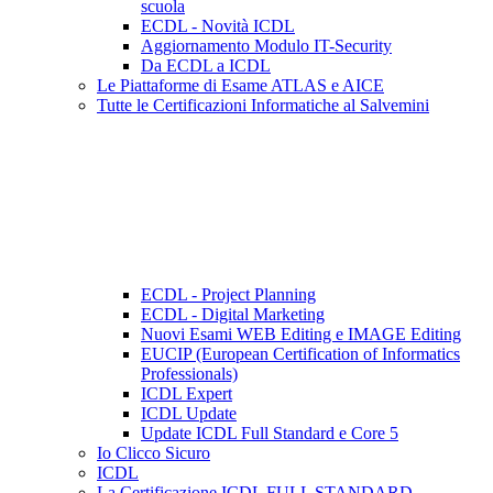
scuola
ECDL - Novità ICDL
Aggiornamento Modulo IT-Security
Da ECDL a ICDL
Le Piattaforme di Esame ATLAS e AICE
Tutte le Certificazioni Informatiche al Salvemini
ECDL - Project Planning
ECDL - Digital Marketing
Nuovi Esami WEB Editing e IMAGE Editing
EUCIP (European Certification of Informatics
Professionals)
ICDL Expert
ICDL Update
Update ICDL Full Standard e Core 5
Io Clicco Sicuro
ICDL
La Certificazione ICDL FULL STANDARD