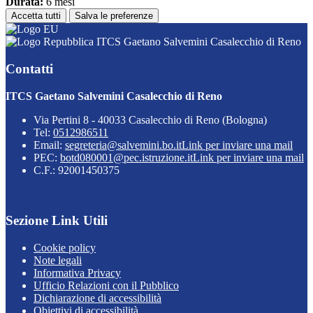
Durata:
6 mesi
Accetta tutti
Salva le preferenze
ITCS Gaetano Salvemini Casalecchio di Reno
Contatti
ITCS Gaetano Salvemini Casalecchio di Reno
Via Pertini 8 - 40033 Casalecchio di Reno (Bologna)
Tel:
0512986511
Email:
segreteria@salvemini.bo.it
Link per inviare una mail
PEC:
botd080001@pec.istruzione.it
Link per inviare una mail
C.F.: 92001450375
Sezione Link Utili
Cookie policy
Note legali
Informativa Privacy
Ufficio Relazioni con il Pubblico
Dichiarazione di accessibilità
Obiettivi di accessibilità