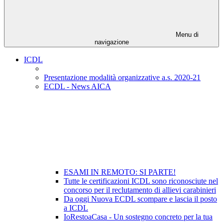
Menu di
navigazione
ICDL
Presentazione modalità organizzative a.s. 2020-21
ECDL - News AICA
ESAMI IN REMOTO: SI PARTE!
Tutte le certificazioni ICDL sono riconosciute nel
concorso per il reclutamento di allievi carabinieri
Da oggi Nuova ECDL scompare e lascia il posto
a ICDL
IoRestoaCasa - Un sostegno concreto per la tua