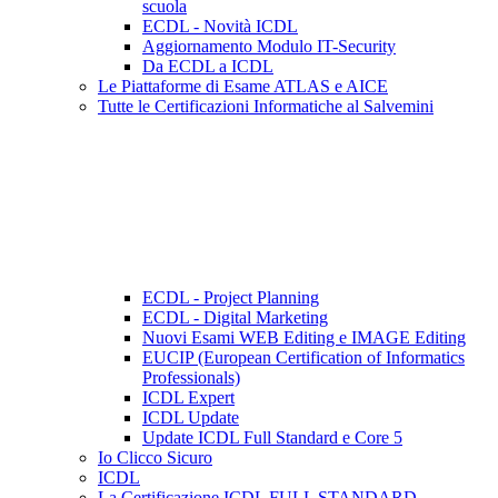
scuola
ECDL - Novità ICDL
Aggiornamento Modulo IT-Security
Da ECDL a ICDL
Le Piattaforme di Esame ATLAS e AICE
Tutte le Certificazioni Informatiche al Salvemini
ECDL - Project Planning
ECDL - Digital Marketing
Nuovi Esami WEB Editing e IMAGE Editing
EUCIP (European Certification of Informatics
Professionals)
ICDL Expert
ICDL Update
Update ICDL Full Standard e Core 5
Io Clicco Sicuro
ICDL
La Certificazione ICDL FULL STANDARD