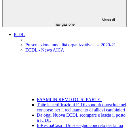
Menu di
navigazione
ICDL
Presentazione modalità organizzative a.s. 2020-21
ECDL - News AICA
ESAMI IN REMOTO: SI PARTE!
Tutte le certificazioni ICDL sono riconosciute nel
concorso per il reclutamento di allievi carabinieri
Da oggi Nuova ECDL scompare e lascia il posto
a ICDL
IoRestoaCasa - Un sostegno concreto per la tua