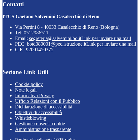
Contatti
ITCS Gaetano Salvemini Casalecchio di Reno
Via Pertini 8 - 40033 Casalecchio di Reno (Bologna)
Tel:
0512986511
Email:
segreteria@salvemini.bo.it
Link per inviare una mail
PEC:
botd080001@pec.istruzione.it
Link per inviare una mail
C.F.: 92001450375
Sezione Link Utili
Cookie policy
Note legali
Informativa Privacy
Ufficio Relazioni con il Pubblico
Dichiarazione di accessibilità
Obiettivi di accessibilità
Whistleblowing
Gestione consensi cookie
Amministrazione trasparente
Pagina visualizzata
1035
volte