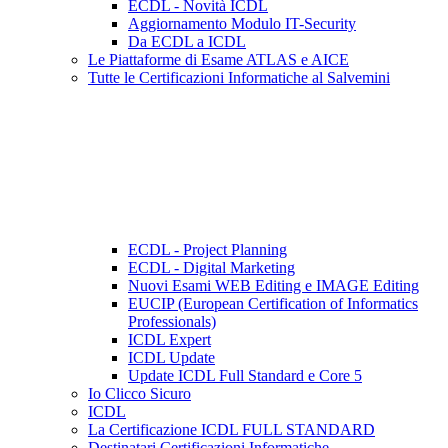
ECDL - Novità ICDL
Aggiornamento Modulo IT-Security
Da ECDL a ICDL
Le Piattaforme di Esame ATLAS e AICE
Tutte le Certificazioni Informatiche al Salvemini
ECDL - Project Planning
ECDL - Digital Marketing
Nuovi Esami WEB Editing e IMAGE Editing
EUCIP (European Certification of Informatics
Professionals)
ICDL Expert
ICDL Update
Update ICDL Full Standard e Core 5
Io Clicco Sicuro
ICDL
La Certificazione ICDL FULL STANDARD
Destinatari Certificazioni Informatiche