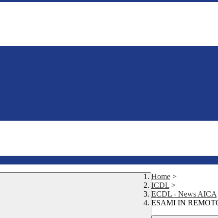
Home
>
ICDL
>
ECDL - News AICA
ESAMI IN REMOTO