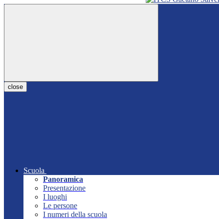
close
Scuola
Panoramica
Presentazione
I luoghi
Le persone
I numeri della scuola