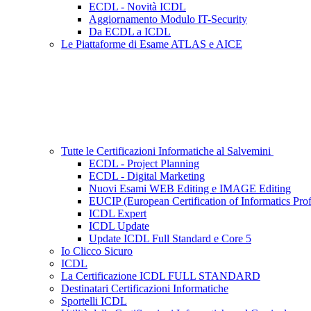
ECDL - Novità ICDL
Aggiornamento Modulo IT-Security
Da ECDL a ICDL
Le Piattaforme di Esame ATLAS e AICE
Tutte le Certificazioni Informatiche al Salvemini
ECDL - Project Planning
ECDL - Digital Marketing
Nuovi Esami WEB Editing e IMAGE Editing
EUCIP (European Certification of Informatics Prof
ICDL Expert
ICDL Update
Update ICDL Full Standard e Core 5
Io Clicco Sicuro
ICDL
La Certificazione ICDL FULL STANDARD
Destinatari Certificazioni Informatiche
Sportelli ICDL