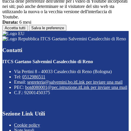
traccia delle preferenze dell'utente per i video di Youtube incorporati
nei siti; può anche determinare se il visitatore del sito web sta
utilizzando la nuova o la vecchia versione dell'interfaccia di
Youtube.
Durata:
6 mesi
Accetta tutti
Salva le preferenze
ITCS Gaetano Salvemini Casalecchio di Reno
Contatti
ITCS Gaetano Salvemini Casalecchio di Reno
Via Pertini 8 - 40033 Casalecchio di Reno (Bologna)
Tel:
0512986511
Email:
segreteria@salvemini.bo.it
Link per inviare una mail
PEC:
botd080001@pec.istruzione.it
Link per inviare una mail
C.F.: 92001450375
Sezione Link Utili
Cookie policy
Note legali