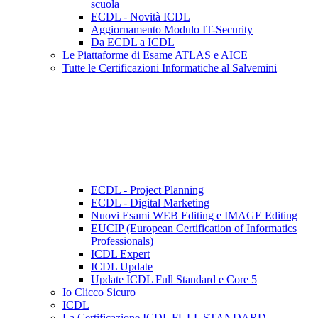
scuola
ECDL - Novità ICDL
Aggiornamento Modulo IT-Security
Da ECDL a ICDL
Le Piattaforme di Esame ATLAS e AICE
Tutte le Certificazioni Informatiche al Salvemini
ECDL - Project Planning
ECDL - Digital Marketing
Nuovi Esami WEB Editing e IMAGE Editing
EUCIP (European Certification of Informatics
Professionals)
ICDL Expert
ICDL Update
Update ICDL Full Standard e Core 5
Io Clicco Sicuro
ICDL
La Certificazione ICDL FULL STANDARD