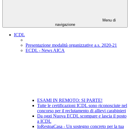
Menu di
navigazione
ICDL
Presentazione modalità organizzative a.s. 2020-21
ECDL - News AICA
ESAMI IN REMOTO: SI PARTE!
Tutte le certificazioni ICDL sono riconosciute nel
concorso per il reclutamento di allievi carabinieri
Da oggi Nuova ECDL scompare e lascia il posto
a ICDL
IoRestoaCasa - Un sostegno concreto per la tua