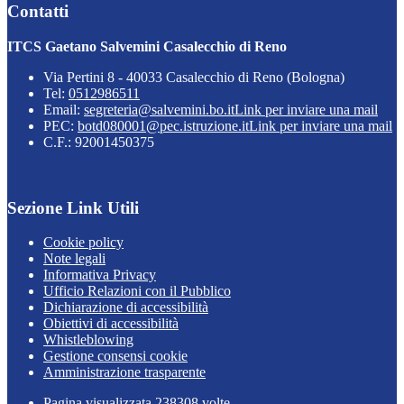
Contatti
ITCS Gaetano Salvemini Casalecchio di Reno
Via Pertini 8 - 40033 Casalecchio di Reno (Bologna)
Tel:
0512986511
Email:
segreteria@salvemini.bo.it
Link per inviare una mail
PEC:
botd080001@pec.istruzione.it
Link per inviare una mail
C.F.: 92001450375
Sezione Link Utili
Cookie policy
Note legali
Informativa Privacy
Ufficio Relazioni con il Pubblico
Dichiarazione di accessibilità
Obiettivi di accessibilità
Whistleblowing
Gestione consensi cookie
Amministrazione trasparente
Pagina visualizzata
238308
volte