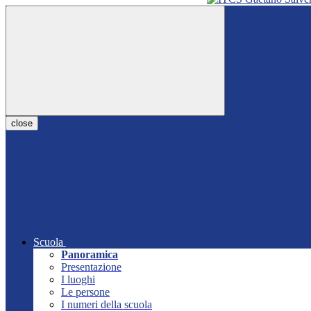
close
Scuola
Panoramica
Presentazione
I luoghi
Le persone
I numeri della scuola