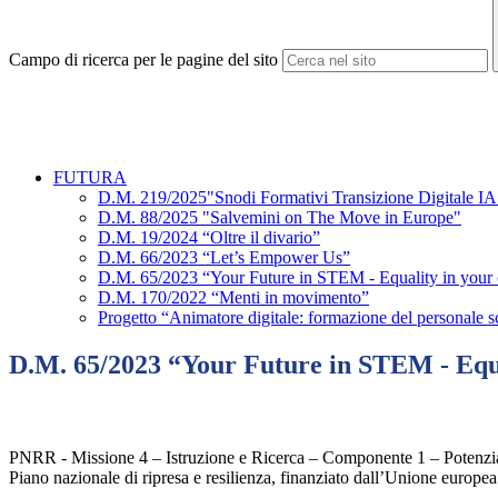
Campo di ricerca per le pagine del sito
FUTURA
D.M. 219/2025"Snodi Formativi Transizione Digitale IA
D.M. 88/2025 "Salvemini on The Move in Europe"
D.M. 19/2024 “Oltre il divario”
D.M. 66/2023 “Let’s Empower Us”
D.M. 65/2023 “Your Future in STEM - Equality in your 
D.M. 170/2022 “Menti in movimento”
Progetto “Animatore digitale: formazione del personale s
D.M. 65/2023 “Your Future in STEM - Equa
PNRR - Missione 4 – Istruzione e Ricerca – Componente 1 – Potenziamen
Piano nazionale di ripresa e resilienza, finanziato dall’Unione eur