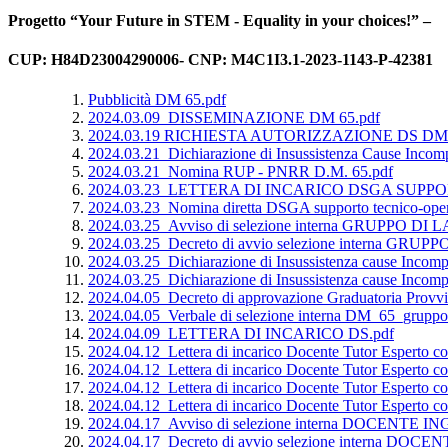
Progetto “Your Future in STEM - Equality in your choices!” –
CUP: H84D23004290006- CNP: M4C1I3.1-2023-1143-P-42381
Pubblicità DM 65.pdf
2024.03.09_DISSEMINAZIONE DM 65.pdf
2024.03.19 RICHIESTA AUTORIZZAZIONE DS DM 
2024.03.21_Dichiarazione di Insussistenza Cause Inco
2024.03.21_Nomina RUP - PNRR D.M. 65.pdf
2024.03.23_LETTERA DI INCARICO DSGA SUPPOR
2024.03.23_Nomina diretta DSGA supporto tecnico-oper
2024.03.25_Avviso di selezione interna GRUPPO DI
2024.03.25_Decreto di avvio selezione interna GRU
2024.03.25_Dichiarazione di Insussistenza cause Inc
2024.03.25_Dichiarazione di Insussistenza cause Inc
2024.04.05_Decreto di approvazione Graduatoria P
2024.04.05_Verbale di selezione interna DM_65_gruppo di
2024.04.09_LETTERA DI INCARICO DS.pdf
2024.04.12_Lettera di incarico Docente Tutor Esper
2024.04.12_Lettera di incarico Docente Tutor Esper
2024.04.12_Lettera di incarico Docente Tutor Esper
2024.04.12_Lettera di incarico Docente Tutor Espert
2024.04.17_Avviso di selezione interna DOCENTE IN
2024.04.17_Decreto di avvio selezione interna DOCE