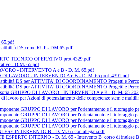
65.pdf
mpatibilità DS come RUP - DM 65.pdf
TO TECNICO OPERATIVO prot 4329.pdf
ativo - D.M. 65.pdf
 LAVORO - INTERVENTO A e B - D. M. 65.pdf
PPO DI LAVORO - INTERVENTO A e B - D. M. 65 prot. 4391.pdf
ompatibilità DS per ATTIVITA' DI COORDINAMENTO Progetti e Percor
ompatibilità DS per ATTIVITA' DI COORDINAMENTO Progetti e Perco
rovvisoria GRUPPO DI LAVORO - INTERVENTO A e B - D. M. 65-202
 lavoro per Azioni di potenziamento delle competenze stem e multilin
to componente GRUPPO DI LAVORO per l'orientamento e il tutoraggi
to componente GRUPPO DI LAVORO per l'orientamento e il tutoragg
to componente GRUPPO DI LAVORO per l'orientamento e il tutoragg
o componente GRUPPO DI LAVORO per l'orientamento e il tutoraggi
GLESE INTERVENTO B - D. M. 65 con allegati.pdf
NTE ESPERTO INTERNO - D. M. 65 - Intervento B_corso di inglese B