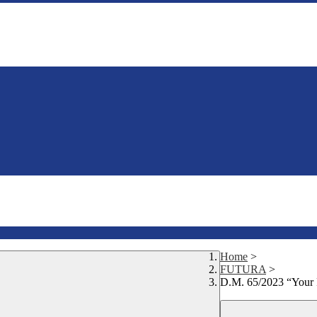
Home
>
FUTURA
>
D.M. 65/2023 “Your F