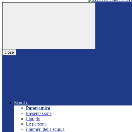
close
Scuola
Panoramica
Presentazione
I luoghi
Le persone
I numeri della scuola