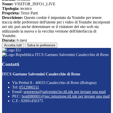
Nome:
VISITOR_INFO1_LIVE
Tipologia:
tecnico
Proprieta:
Terze Parti
Descrizione:
Questo cookie è impostato da Youtube per tenere
traccia delle preferenze dell'utente per i video di Youtube incorporati
nei siti; può anche determinare se il visitatore del sito web sta
utilizzando la nuova o la vecchia versione dell'interfaccia di
Youtube.
Durata:
6 mesi
Accetta tutti
Salva le preferenze
ITCS Gaetano Salvemini Casalecchio di Reno
Contatti
ITCS Gaetano Salvemini Casalecchio di Reno
Via Pertini 8 - 40033 Casalecchio di Reno (Bologna)
Tel:
0512986511
Email:
segreteria@salvemini.bo.it
Link per inviare una mail
PEC:
botd080001@pec.istruzione.it
Link per inviare una mail
C.F.: 92001450375