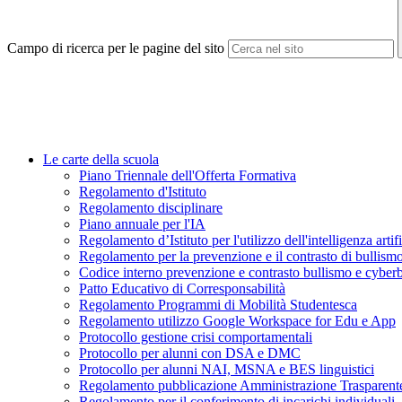
Campo di ricerca per le pagine del sito
Le carte della scuola
Piano Triennale dell'Offerta Formativa
Regolamento d'Istituto
Regolamento disciplinare
Piano annuale per l'IA
Regolamento d’Istituto per l'utilizzo dell'intelligenza artifi
Regolamento per la prevenzione e il contrasto di bullism
Codice interno prevenzione e contrasto bullismo e cyber
Patto Educativo di Corresponsabilità
Regolamento Programmi di Mobilità Studentesca
Regolamento utilizzo Google Workspace for Edu e App
Protocollo gestione crisi comportamentali
Protocollo per alunni con DSA e DMC
Protocollo per alunni NAI, MSNA e BES linguistici
Regolamento pubblicazione Amministrazione Trasparent
Regolamento per il conferimento di incarichi individuali