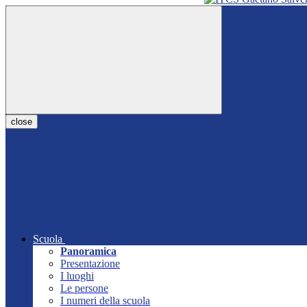
close
Scuola
Panoramica
Presentazione
I luoghi
Le persone
I numeri della scuola