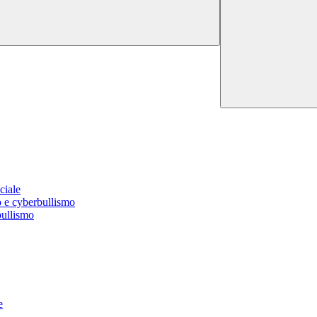
ciale
o e cyberbullismo
bullismo
e