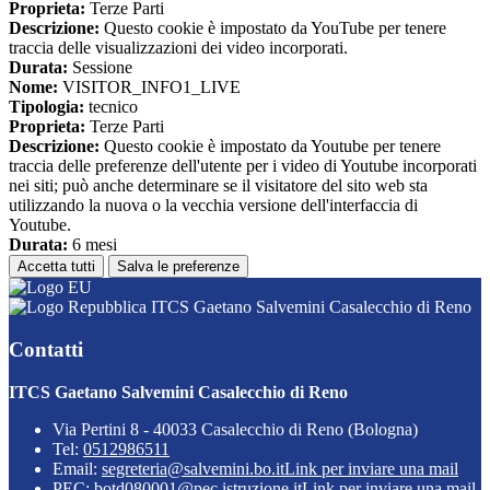
Proprieta:
Terze Parti
Descrizione:
Questo cookie è impostato da YouTube per tenere
traccia delle visualizzazioni dei video incorporati.
Durata:
Sessione
Nome:
VISITOR_INFO1_LIVE
Tipologia:
tecnico
Proprieta:
Terze Parti
Descrizione:
Questo cookie è impostato da Youtube per tenere
traccia delle preferenze dell'utente per i video di Youtube incorporati
nei siti; può anche determinare se il visitatore del sito web sta
utilizzando la nuova o la vecchia versione dell'interfaccia di
Youtube.
Durata:
6 mesi
Accetta tutti
Salva le preferenze
ITCS Gaetano Salvemini Casalecchio di Reno
Contatti
ITCS Gaetano Salvemini Casalecchio di Reno
Via Pertini 8 - 40033 Casalecchio di Reno (Bologna)
Tel:
0512986511
Email:
segreteria@salvemini.bo.it
Link per inviare una mail
PEC:
botd080001@pec.istruzione.it
Link per inviare una mail