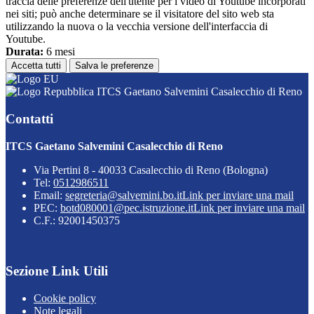
traccia delle preferenze dell'utente per i video di Youtube incorporati
nei siti; può anche determinare se il visitatore del sito web sta
utilizzando la nuova o la vecchia versione dell'interfaccia di
Youtube.
Durata:
6 mesi
Accetta tutti
Salva le preferenze
ITCS Gaetano Salvemini Casalecchio di Reno
Contatti
ITCS Gaetano Salvemini Casalecchio di Reno
Via Pertini 8 - 40033 Casalecchio di Reno (Bologna)
Tel:
0512986511
Email:
segreteria@salvemini.bo.it
Link per inviare una mail
PEC:
botd080001@pec.istruzione.it
Link per inviare una mail
C.F.: 92001450375
Sezione Link Utili
Cookie policy
Note legali