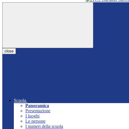
close
Scuola
Panoramica
Presentazione
I luoghi
Le persone
I numeri della scuola