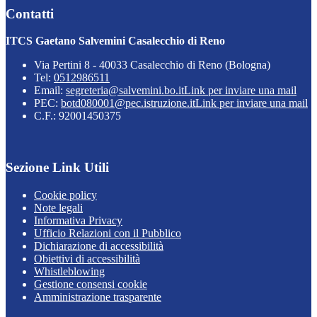
Contatti
ITCS Gaetano Salvemini Casalecchio di Reno
Via Pertini 8 - 40033 Casalecchio di Reno (Bologna)
Tel:
0512986511
Email:
segreteria@salvemini.bo.it
Link per inviare una mail
PEC:
botd080001@pec.istruzione.it
Link per inviare una mail
C.F.: 92001450375
Sezione Link Utili
Cookie policy
Note legali
Informativa Privacy
Ufficio Relazioni con il Pubblico
Dichiarazione di accessibilità
Obiettivi di accessibilità
Whistleblowing
Gestione consensi cookie
Amministrazione trasparente