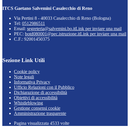
ITCS Gaetano Salvemini Casalecchio di Reno
Via Pertini 8 - 40033 Casalecchio di Reno (Bologna)
Tel:
0512986511
Email:
segreteria@salvemini.bo.it
Link per inviare una mail
PEC:
botd080001@pec.istruzione.it
Link per inviare una mail
C.F.: 92001450375
Sezione Link Utili
Cookie policy
Note legali
Informativa Privacy
Ufficio Relazioni con il Pubblico
Dichiarazione di accessibilità
Obiettivi di accessibilità
Whistleblowing
Gestione consensi cookie
Amministrazione trasparente
Pagina visualizzata
4533
volte