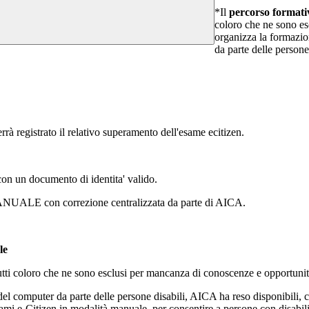
*Il
percorso formati
coloro che ne sono es
organizza la formazione
da parte delle person
 registrato il relativo superamento dell'esame ecitizen.
con un documento di identita' valido.
ALE con correzione centralizzata da parte di AICA.
le
 tutti coloro che ne sono esclusi per mancanza di conoscenze e opportunità
 del computer da parte delle persone disabili, AICA ha reso disponibili
sami e-Citizen in modalità manuale, per consentire a persone con disabilità 