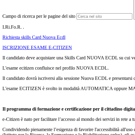
Campo di ricerca per le pagine del sito
I.Ri.Fo.R. .
Richiesta skills Card Nuova Ecdl
ISCRIZIONE ESAME E-CITIZEN
Il candidato deve acquistare una Skills Card NUOVA ECDL su cui verrà
L'esame ecitizen confluisce nel profilo NUOVA ECDL.
Il candidato dovrà iscriversi alla sessione Nuova ECDL e presentarsi 
L'esame ECITIZEN è svolto in modalità AUTOMATICA oppure MANU
Il programma di formazione e certificazione per il cittadino digita
e-Citizen è nato per facilitare l’accesso al mondo dei servizi in rete a
Condividendo pienamente l’esigenza di favorire l'accessibilità all'uso
(Istituto per la Ricerca, la Formazione e la Riabilitazione onlus), gli e