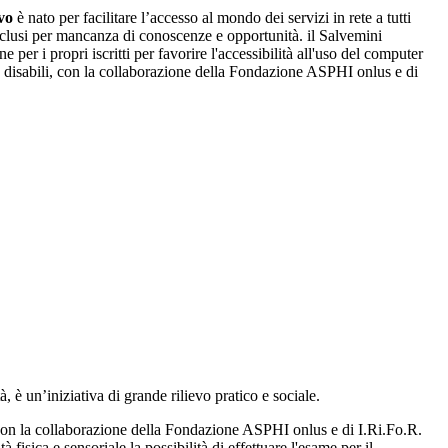
vo
è nato per facilitare l’accesso al mondo dei servizi in rete a tutti
clusi per mancanza di conoscenze e opportunità. il Salvemini
 per i propri iscritti per favorire l'accessibilità all'uso del computer
e disabili, con la collaborazione della Fondazione ASPHI onlus e di
, è un’iniziativa di grande rilievo pratico e sociale.
, con la collaborazione della Fondazione ASPHI onlus e di I.Ri.Fo.R.
fisica e sensoriale la possibilità di effettuare l'esame per il