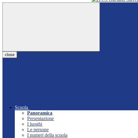
close
Scuola
Panoramica
Presentazione
I luoghi
Le persone
I numeri della scuola