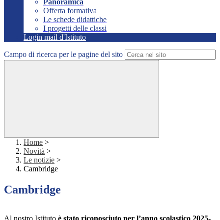
Panoramica
Offerta formativa
Le schede didattiche
I progetti delle classi
Login mail d'Istituto
Campo di ricerca per le pagine del sito
Home
>
Novità
>
Le notizie
>
Cambridge
Cambridge
Al nostro Istituto
è stato riconosciuto per l’anno scolastico 2025-