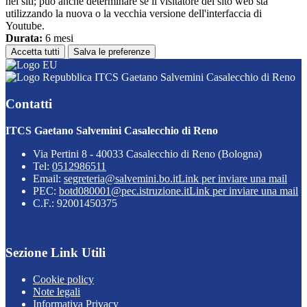
nei siti; può anche determinare se il visitatore del sito web sta
utilizzando la nuova o la vecchia versione dell'interfaccia di
Youtube.
Durata:
6 mesi
Accetta tutti
Salva le preferenze
ITCS Gaetano Salvemini Casalecchio di Reno
Contatti
ITCS Gaetano Salvemini Casalecchio di Reno
Via Pertini 8 - 40033 Casalecchio di Reno (Bologna)
Tel:
0512986511
Email:
segreteria@salvemini.bo.it
Link per inviare una mail
PEC:
botd080001@pec.istruzione.it
Link per inviare una mail
C.F.: 92001450375
Sezione Link Utili
Cookie policy
Note legali
Informativa Privacy