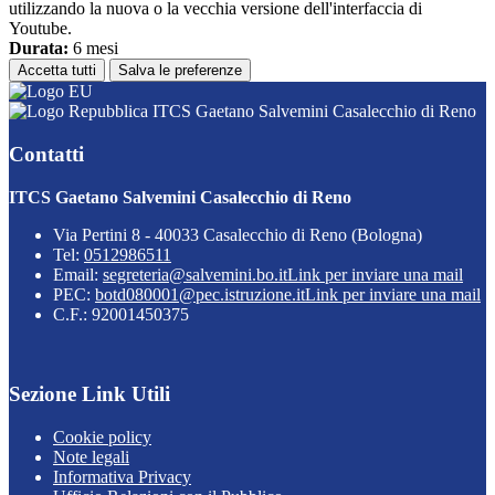
utilizzando la nuova o la vecchia versione dell'interfaccia di
Youtube.
Durata:
6 mesi
Accetta tutti
Salva le preferenze
ITCS Gaetano Salvemini Casalecchio di Reno
Contatti
ITCS Gaetano Salvemini Casalecchio di Reno
Via Pertini 8 - 40033 Casalecchio di Reno (Bologna)
Tel:
0512986511
Email:
segreteria@salvemini.bo.it
Link per inviare una mail
PEC:
botd080001@pec.istruzione.it
Link per inviare una mail
C.F.: 92001450375
Sezione Link Utili
Cookie policy
Note legali
Informativa Privacy