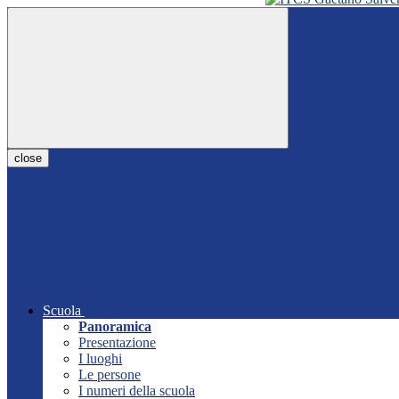
close
Scuola
Panoramica
Presentazione
I luoghi
Le persone
I numeri della scuola