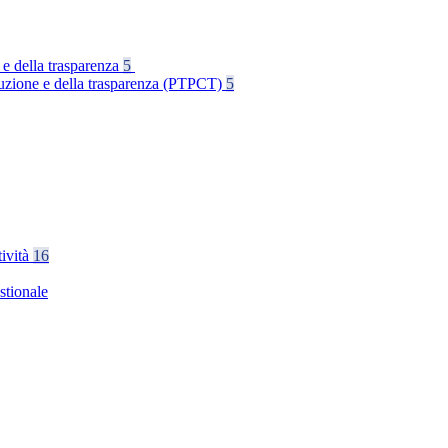
 e della trasparenza
5
rruzione e della trasparenza (PTPCT)
5
tività
16
stionale