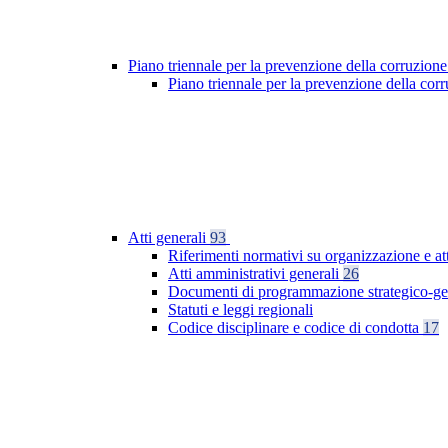
Piano triennale per la prevenzione della corruzione
Piano triennale per la prevenzione della co
Atti generali
93
Riferimenti normativi su organizzazione e at
Atti amministrativi generali
26
Documenti di programmazione strategico-ge
Statuti e leggi regionali
Codice disciplinare e codice di condotta
17