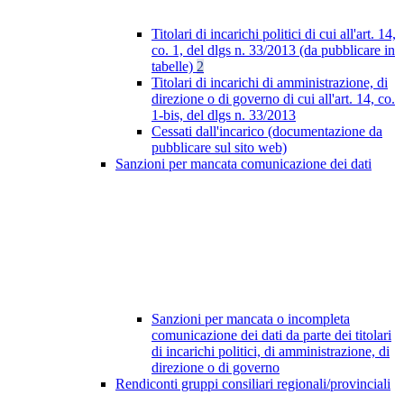
Titolari di incarichi politici di cui all'art. 14,
co. 1, del dlgs n. 33/2013 (da pubblicare in
tabelle)
2
Titolari di incarichi di amministrazione, di
direzione o di governo di cui all'art. 14, co.
1-bis, del dlgs n. 33/2013
Cessati dall'incarico (documentazione da
pubblicare sul sito web)
Sanzioni per mancata comunicazione dei dati
Sanzioni per mancata o incompleta
comunicazione dei dati da parte dei titolari
di incarichi politici, di amministrazione, di
direzione o di governo
Rendiconti gruppi consiliari regionali/provinciali