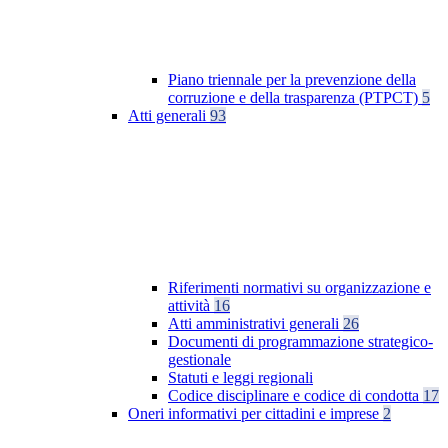
Piano triennale per la prevenzione della
corruzione e della trasparenza (PTPCT)
5
Atti generali
93
Riferimenti normativi su organizzazione e
attività
16
Atti amministrativi generali
26
Documenti di programmazione strategico-
gestionale
Statuti e leggi regionali
Codice disciplinare e codice di condotta
17
Oneri informativi per cittadini e imprese
2