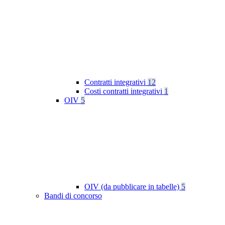
Contratti integrativi
12
Costi contratti integrativi
1
OIV
5
OIV (da pubblicare in tabelle)
5
Bandi di concorso