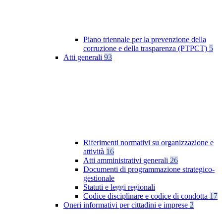
Piano triennale per la prevenzione della
corruzione e della trasparenza (PTPCT)
5
Atti generali
93
Riferimenti normativi su organizzazione e
attività
16
Atti amministrativi generali
26
Documenti di programmazione strategico-
gestionale
Statuti e leggi regionali
Codice disciplinare e codice di condotta
17
Oneri informativi per cittadini e imprese
2