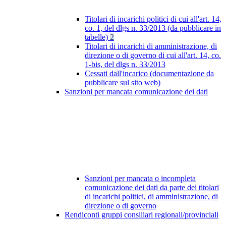
Titolari di incarichi politici di cui all'art. 14,
co. 1, del dlgs n. 33/2013 (da pubblicare in
tabelle)
2
Titolari di incarichi di amministrazione, di
direzione o di governo di cui all'art. 14, co.
1-bis, del dlgs n. 33/2013
Cessati dall'incarico (documentazione da
pubblicare sul sito web)
Sanzioni per mancata comunicazione dei dati
Sanzioni per mancata o incompleta
comunicazione dei dati da parte dei titolari
di incarichi politici, di amministrazione, di
direzione o di governo
Rendiconti gruppi consiliari regionali/provinciali