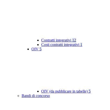
Contratti integrativi
12
Costi contratti integrativi
1
OIV
5
OIV (da pubblicare in tabelle)
5
Bandi di concorso