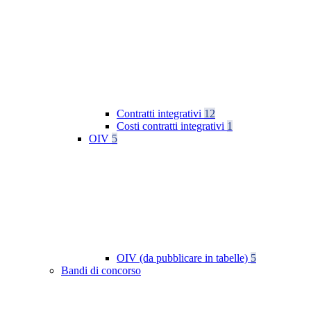
Contratti integrativi
12
Costi contratti integrativi
1
OIV
5
OIV (da pubblicare in tabelle)
5
Bandi di concorso