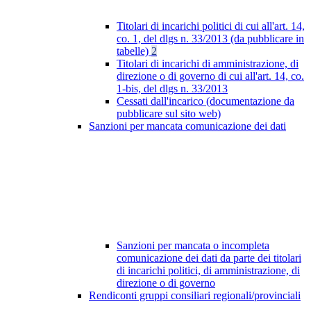
Titolari di incarichi politici di cui all'art. 14,
co. 1, del dlgs n. 33/2013 (da pubblicare in
tabelle)
2
Titolari di incarichi di amministrazione, di
direzione o di governo di cui all'art. 14, co.
1-bis, del dlgs n. 33/2013
Cessati dall'incarico (documentazione da
pubblicare sul sito web)
Sanzioni per mancata comunicazione dei dati
Sanzioni per mancata o incompleta
comunicazione dei dati da parte dei titolari
di incarichi politici, di amministrazione, di
direzione o di governo
Rendiconti gruppi consiliari regionali/provinciali