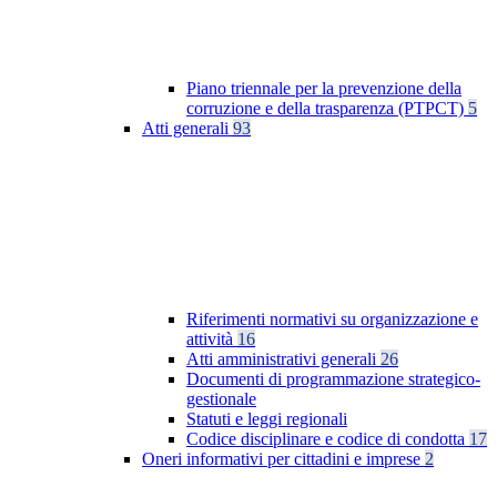
Piano triennale per la prevenzione della
corruzione e della trasparenza (PTPCT)
5
Atti generali
93
Riferimenti normativi su organizzazione e
attività
16
Atti amministrativi generali
26
Documenti di programmazione strategico-
gestionale
Statuti e leggi regionali
Codice disciplinare e codice di condotta
17
Oneri informativi per cittadini e imprese
2