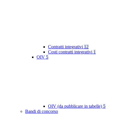
Contratti integrativi
12
Costi contratti integrativi
1
OIV
5
OIV (da pubblicare in tabelle)
5
Bandi di concorso