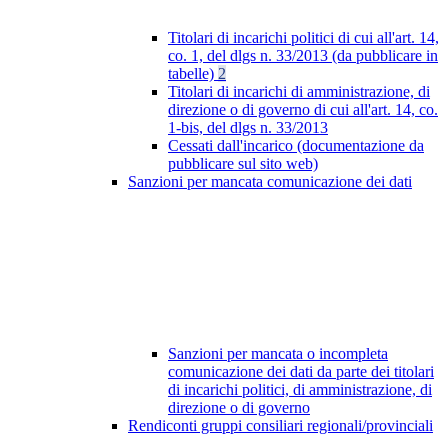
Titolari di incarichi politici di cui all'art. 14,
co. 1, del dlgs n. 33/2013 (da pubblicare in
tabelle)
2
Titolari di incarichi di amministrazione, di
direzione o di governo di cui all'art. 14, co.
1-bis, del dlgs n. 33/2013
Cessati dall'incarico (documentazione da
pubblicare sul sito web)
Sanzioni per mancata comunicazione dei dati
Sanzioni per mancata o incompleta
comunicazione dei dati da parte dei titolari
di incarichi politici, di amministrazione, di
direzione o di governo
Rendiconti gruppi consiliari regionali/provinciali