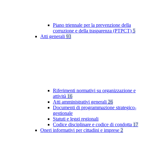
Piano triennale per la prevenzione della
corruzione e della trasparenza (PTPCT)
5
Atti generali
93
Riferimenti normativi su organizzazione e
attività
16
Atti amministrativi generali
26
Documenti di programmazione strategico-
gestionale
Statuti e leggi regionali
Codice disciplinare e codice di condotta
17
Oneri informativi per cittadini e imprese
2