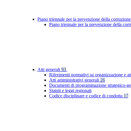
Piano triennale per la prevenzione della corruzione
Piano triennale per la prevenzione della co
Atti generali
93
Riferimenti normativi su organizzazione e at
Atti amministrativi generali
26
Documenti di programmazione strategico-ge
Statuti e leggi regionali
Codice disciplinare e codice di condotta
17