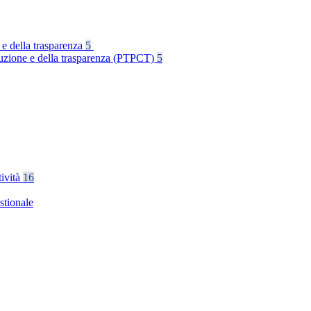
 e della trasparenza
5
rruzione e della trasparenza (PTPCT)
5
tività
16
stionale