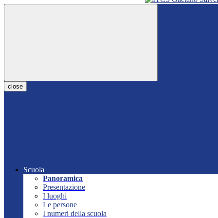
close
Scuola
Panoramica
Presentazione
I luoghi
Le persone
I numeri della scuola