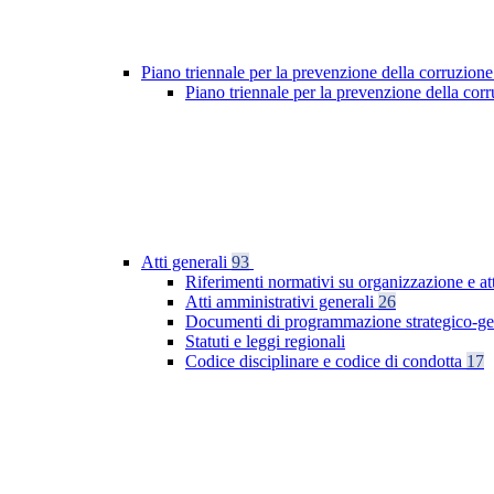
Piano triennale per la prevenzione della corruzione
Piano triennale per la prevenzione della co
Atti generali
93
Riferimenti normativi su organizzazione e at
Atti amministrativi generali
26
Documenti di programmazione strategico-ge
Statuti e leggi regionali
Codice disciplinare e codice di condotta
17