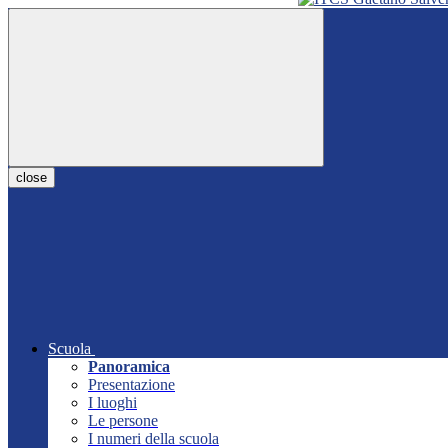
close
Scuola
Panoramica
Presentazione
I luoghi
Le persone
I numeri della scuola