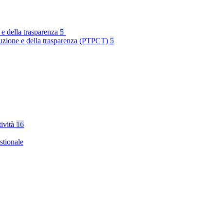
 e della trasparenza
5
rruzione e della trasparenza (PTPCT)
5
tività
16
stionale