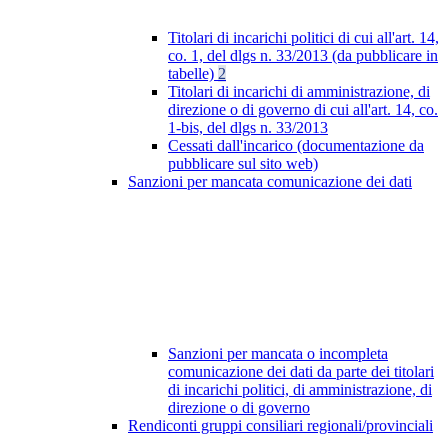
Titolari di incarichi politici di cui all'art. 14,
co. 1, del dlgs n. 33/2013 (da pubblicare in
tabelle)
2
Titolari di incarichi di amministrazione, di
direzione o di governo di cui all'art. 14, co.
1-bis, del dlgs n. 33/2013
Cessati dall'incarico (documentazione da
pubblicare sul sito web)
Sanzioni per mancata comunicazione dei dati
Sanzioni per mancata o incompleta
comunicazione dei dati da parte dei titolari
di incarichi politici, di amministrazione, di
direzione o di governo
Rendiconti gruppi consiliari regionali/provinciali