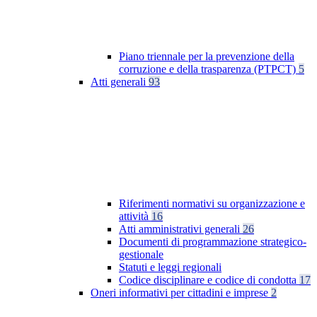
Piano triennale per la prevenzione della
corruzione e della trasparenza (PTPCT)
5
Atti generali
93
Riferimenti normativi su organizzazione e
attività
16
Atti amministrativi generali
26
Documenti di programmazione strategico-
gestionale
Statuti e leggi regionali
Codice disciplinare e codice di condotta
17
Oneri informativi per cittadini e imprese
2