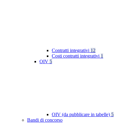
Contratti integrativi
12
Costi contratti integrativi
1
OIV
5
OIV (da pubblicare in tabelle)
5
Bandi di concorso