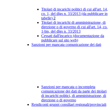
Titolari di incarichi politici di cui all'art. 14,
co. 1, del dlgs n. 33/2013 (da pubblicare in
tabelle)
2
Titolari di incarichi di amministrazione, di
direzione o di governo di cui all'art. 14, co.
1-bis, del dlgs n. 33/2013
Cessati dall'incarico (documentazione da
pubblicare sul sito web)
Sanzioni per mancata comunicazione dei dati
Sanzioni per mancata o incompleta
comunicazione dei dati da parte dei titolari
di incarichi politici, di amministrazione, di
direzione o di governo
Rendiconti gruppi consiliari regionali/provinciali