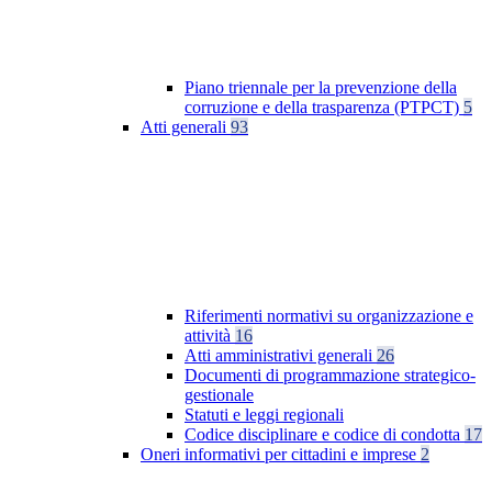
Piano triennale per la prevenzione della
corruzione e della trasparenza (PTPCT)
5
Atti generali
93
Riferimenti normativi su organizzazione e
attività
16
Atti amministrativi generali
26
Documenti di programmazione strategico-
gestionale
Statuti e leggi regionali
Codice disciplinare e codice di condotta
17
Oneri informativi per cittadini e imprese
2