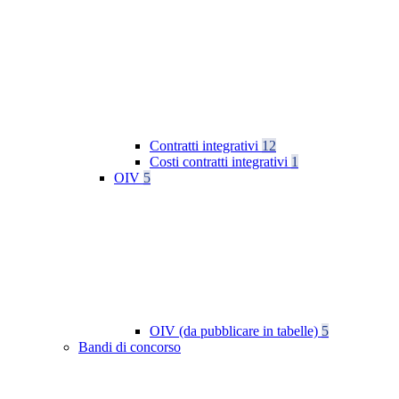
Contratti integrativi
12
Costi contratti integrativi
1
OIV
5
OIV (da pubblicare in tabelle)
5
Bandi di concorso