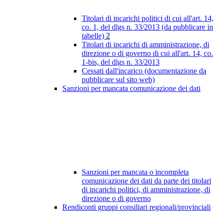
Titolari di incarichi politici di cui all'art. 14,
co. 1, del dlgs n. 33/2013 (da pubblicare in
tabelle)
2
Titolari di incarichi di amministrazione, di
direzione o di governo di cui all'art. 14, co.
1-bis, del dlgs n. 33/2013
Cessati dall'incarico (documentazione da
pubblicare sul sito web)
Sanzioni per mancata comunicazione dei dati
Sanzioni per mancata o incompleta
comunicazione dei dati da parte dei titolari
di incarichi politici, di amministrazione, di
direzione o di governo
Rendiconti gruppi consiliari regionali/provinciali