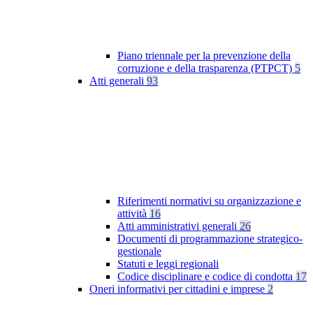
Piano triennale per la prevenzione della
corruzione e della trasparenza (PTPCT)
5
Atti generali
93
Riferimenti normativi su organizzazione e
attività
16
Atti amministrativi generali
26
Documenti di programmazione strategico-
gestionale
Statuti e leggi regionali
Codice disciplinare e codice di condotta
17
Oneri informativi per cittadini e imprese
2