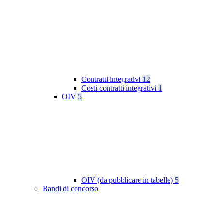
Contratti integrativi
12
Costi contratti integrativi
1
OIV
5
OIV (da pubblicare in tabelle)
5
Bandi di concorso