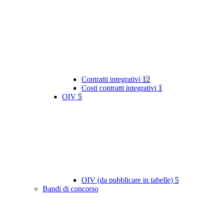
Contratti integrativi
12
Costi contratti integrativi
1
OIV
5
OIV (da pubblicare in tabelle)
5
Bandi di concorso