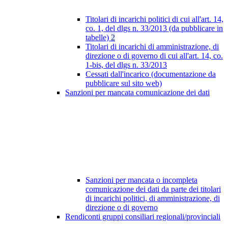
Titolari di incarichi politici di cui all'art. 14,
co. 1, del dlgs n. 33/2013 (da pubblicare in
tabelle)
2
Titolari di incarichi di amministrazione, di
direzione o di governo di cui all'art. 14, co.
1-bis, del dlgs n. 33/2013
Cessati dall'incarico (documentazione da
pubblicare sul sito web)
Sanzioni per mancata comunicazione dei dati
Sanzioni per mancata o incompleta
comunicazione dei dati da parte dei titolari
di incarichi politici, di amministrazione, di
direzione o di governo
Rendiconti gruppi consiliari regionali/provinciali