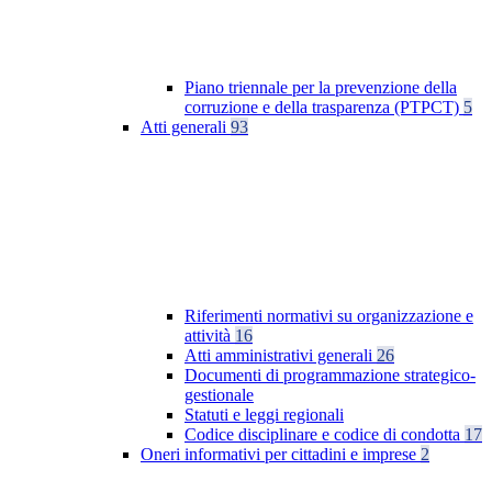
Piano triennale per la prevenzione della
corruzione e della trasparenza (PTPCT)
5
Atti generali
93
Riferimenti normativi su organizzazione e
attività
16
Atti amministrativi generali
26
Documenti di programmazione strategico-
gestionale
Statuti e leggi regionali
Codice disciplinare e codice di condotta
17
Oneri informativi per cittadini e imprese
2