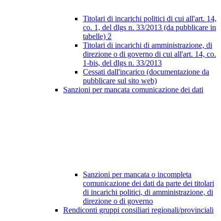
Titolari di incarichi politici di cui all'art. 14,
co. 1, del dlgs n. 33/2013 (da pubblicare in
tabelle)
2
Titolari di incarichi di amministrazione, di
direzione o di governo di cui all'art. 14, co.
1-bis, del dlgs n. 33/2013
Cessati dall'incarico (documentazione da
pubblicare sul sito web)
Sanzioni per mancata comunicazione dei dati
Sanzioni per mancata o incompleta
comunicazione dei dati da parte dei titolari
di incarichi politici, di amministrazione, di
direzione o di governo
Rendiconti gruppi consiliari regionali/provinciali