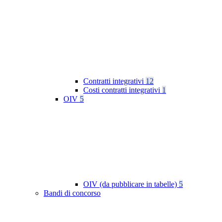
Contratti integrativi
12
Costi contratti integrativi
1
OIV
5
OIV (da pubblicare in tabelle)
5
Bandi di concorso