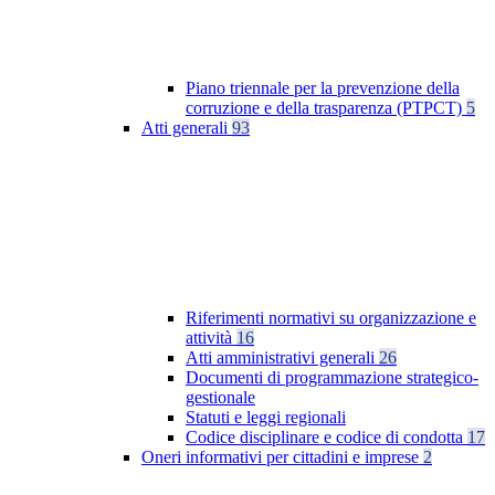
Piano triennale per la prevenzione della
corruzione e della trasparenza (PTPCT)
5
Atti generali
93
Riferimenti normativi su organizzazione e
attività
16
Atti amministrativi generali
26
Documenti di programmazione strategico-
gestionale
Statuti e leggi regionali
Codice disciplinare e codice di condotta
17
Oneri informativi per cittadini e imprese
2