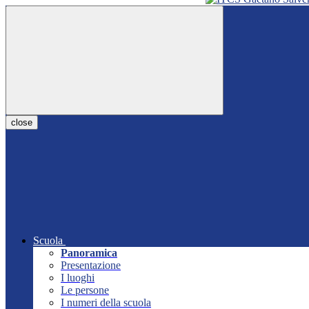
close
Scuola
Panoramica
Presentazione
I luoghi
Le persone
I numeri della scuola