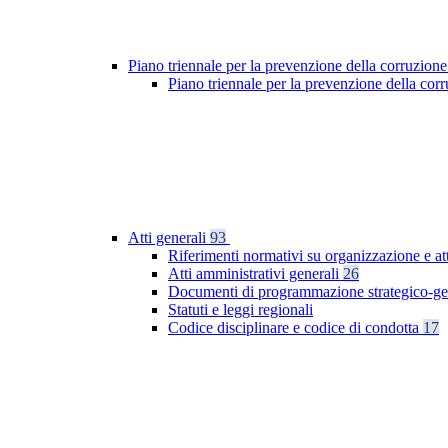
Piano triennale per la prevenzione della corruzione
Piano triennale per la prevenzione della co
Atti generali
93
Riferimenti normativi su organizzazione e at
Atti amministrativi generali
26
Documenti di programmazione strategico-ge
Statuti e leggi regionali
Codice disciplinare e codice di condotta
17