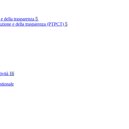
 e della trasparenza
5
rruzione e della trasparenza (PTPCT)
5
tività
16
stionale