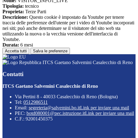
Nome:
VISITOR_INFO1_LIVE
Tipologia:
tecnico
Proprieta:
Terze Parti
Descrizione:
Questo cookie è impostato da Youtube per tenere
traccia delle preferenze dell'utente per i video di Youtube incorporati
nei siti; può anche determinare se il visitatore del sito web sta
utilizzando la nuova o la vecchia versione dell'interfaccia di
Youtube.
Durata:
6 mesi
Accetta tutti
Salva le preferenze
ITCS Gaetano Salvemini Casalecchio di Reno
Contatti
ITCS Gaetano Salvemini Casalecchio di Reno
Via Pertini 8 - 40033 Casalecchio di Reno (Bologna)
Tel:
0512986511
Email:
segreteria@salvemini.bo.it
Link per inviare una mail
PEC:
botd080001@pec.istruzione.it
Link per inviare una mail
C.F.: 92001450375