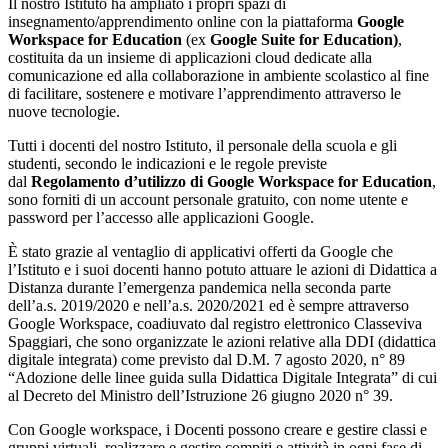
Il nostro Istituto ha ampliato i propri spazi di
insegnamento/apprendimento online con la piattaforma
Google
Workspace for Education
(ex
Google Suite for Education)
,
costituita da un insieme di applicazioni cloud dedicate alla
comunicazione ed alla collaborazione in ambiente scolastico al fine
di facilitare, sostenere e motivare l’apprendimento attraverso le
nuove tecnologie.
Tutti i docenti del nostro Istituto, il personale della scuola e gli
studenti, secondo le indicazioni e le regole previste
dal
Regolamento d’utilizzo di Google Workspace for Education
,
sono forniti di un account personale gratuito, con nome utente e
password per l’accesso alle applicazioni Google.
È stato grazie al ventaglio di applicativi offerti da Google che
l’Istituto e i suoi docenti hanno potuto attuare le azioni di Didattica a
Distanza durante l’emergenza pandemica nella seconda parte
dell’a.s. 2019/2020 e nell’a.s. 2020/2021 ed è sempre attraverso
Google Workspace, coadiuvato dal registro elettronico Classeviva
Spaggiari, che sono organizzate le azioni relative alla DDI (didattica
digitale integrata) come previsto dal D.M. 7 agosto 2020, n° 89
“Adozione delle linee guida sulla Didattica Digitale Integrata” di cui
al Decreto del Ministro dell’Istruzione 26 giugno 2020 n° 39.
Con Google workspace, i Docenti possono creare e gestire classi e
gruppi virtuali, realizzare e gestire compiti e attività in ogni fase di