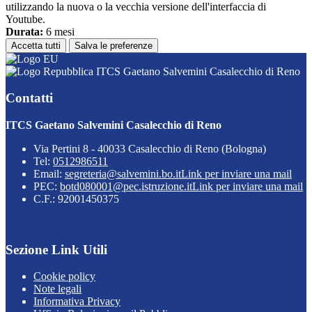
utilizzando la nuova o la vecchia versione dell'interfaccia di
Youtube.
Durata:
6 mesi
Accetta tutti
Salva le preferenze
ITCS Gaetano Salvemini Casalecchio di Reno
Contatti
ITCS Gaetano Salvemini Casalecchio di Reno
Via Pertini 8 - 40033 Casalecchio di Reno (Bologna)
Tel:
0512986511
Email:
segreteria@salvemini.bo.it
Link per inviare una mail
PEC:
botd080001@pec.istruzione.it
Link per inviare una mail
C.F.: 92001450375
Sezione Link Utili
Cookie policy
Note legali
Informativa Privacy