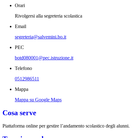
Orari
Rivolgersi alla segreteria scolastica
Email
segreteria@salvemini.bo.it
PEC
botd080001@pec.istruzione.it
Telefono
0512986511
Mappa
Mappa su Google Maps
Cosa serve
Piattaforma online per gestire l’andamento scolastico degli alunni.