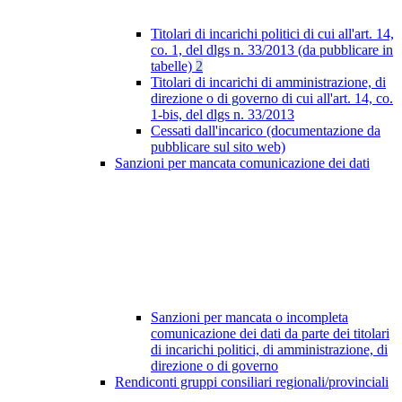
Titolari di incarichi politici di cui all'art. 14,
co. 1, del dlgs n. 33/2013 (da pubblicare in
tabelle)
2
Titolari di incarichi di amministrazione, di
direzione o di governo di cui all'art. 14, co.
1-bis, del dlgs n. 33/2013
Cessati dall'incarico (documentazione da
pubblicare sul sito web)
Sanzioni per mancata comunicazione dei dati
Sanzioni per mancata o incompleta
comunicazione dei dati da parte dei titolari
di incarichi politici, di amministrazione, di
direzione o di governo
Rendiconti gruppi consiliari regionali/provinciali