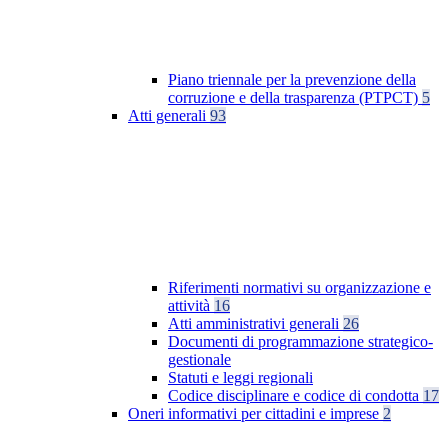
Piano triennale per la prevenzione della
corruzione e della trasparenza (PTPCT)
5
Atti generali
93
Riferimenti normativi su organizzazione e
attività
16
Atti amministrativi generali
26
Documenti di programmazione strategico-
gestionale
Statuti e leggi regionali
Codice disciplinare e codice di condotta
17
Oneri informativi per cittadini e imprese
2