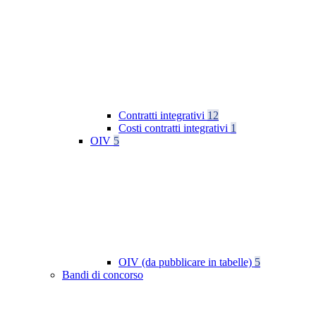
Contratti integrativi
12
Costi contratti integrativi
1
OIV
5
OIV (da pubblicare in tabelle)
5
Bandi di concorso