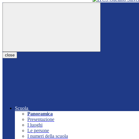
close
Scuola
Panoramica
Presentazione
I luoghi
Le persone
I numeri della scuola