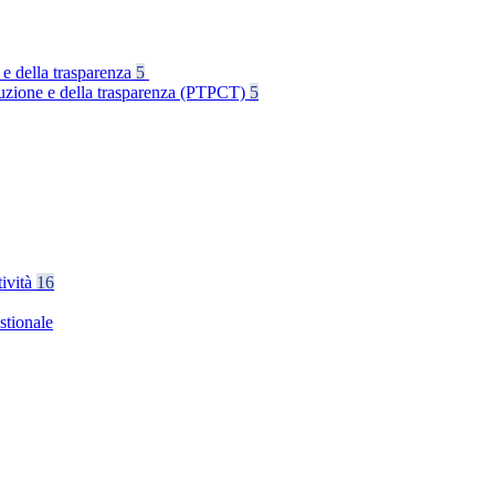
 e della trasparenza
5
rruzione e della trasparenza (PTPCT)
5
tività
16
stionale