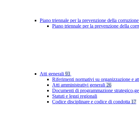
Piano triennale per la prevenzione della corruzione
Piano triennale per la prevenzione della co
Atti generali
93
Riferimenti normativi su organizzazione e at
Atti amministrativi generali
26
Documenti di programmazione strategico-ge
Statuti e leggi regionali
Codice disciplinare e codice di condotta
17