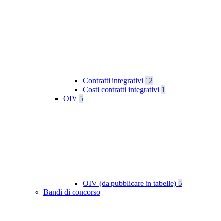
Contratti integrativi
12
Costi contratti integrativi
1
OIV
5
OIV (da pubblicare in tabelle)
5
Bandi di concorso