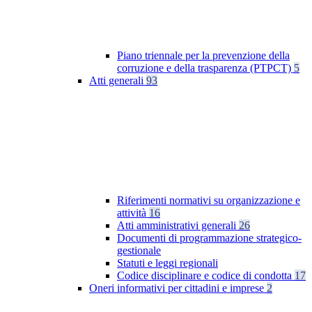
Piano triennale per la prevenzione della
corruzione e della trasparenza (PTPCT)
5
Atti generali
93
Riferimenti normativi su organizzazione e
attività
16
Atti amministrativi generali
26
Documenti di programmazione strategico-
gestionale
Statuti e leggi regionali
Codice disciplinare e codice di condotta
17
Oneri informativi per cittadini e imprese
2