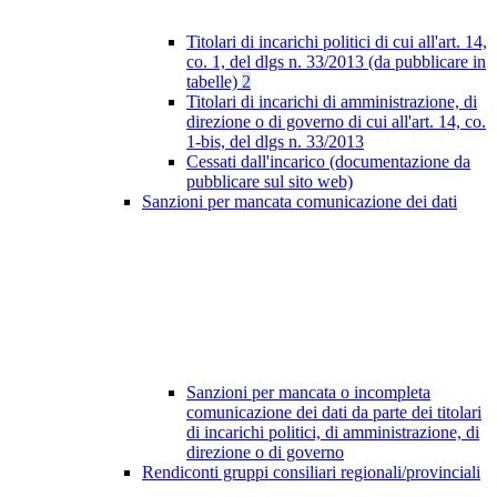
Titolari di incarichi politici di cui all'art. 14,
co. 1, del dlgs n. 33/2013 (da pubblicare in
tabelle)
2
Titolari di incarichi di amministrazione, di
direzione o di governo di cui all'art. 14, co.
1-bis, del dlgs n. 33/2013
Cessati dall'incarico (documentazione da
pubblicare sul sito web)
Sanzioni per mancata comunicazione dei dati
Sanzioni per mancata o incompleta
comunicazione dei dati da parte dei titolari
di incarichi politici, di amministrazione, di
direzione o di governo
Rendiconti gruppi consiliari regionali/provinciali